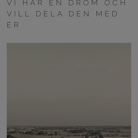
VI HAR EN DRÖM OCH
VILL DELA DEN MED
ER