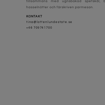
tillsammans med ugnsbakad spetskål, b
hasselnötter och färskriven parmesan.
KONTAKT
tina@lottenlundestate.se
+46 709741700