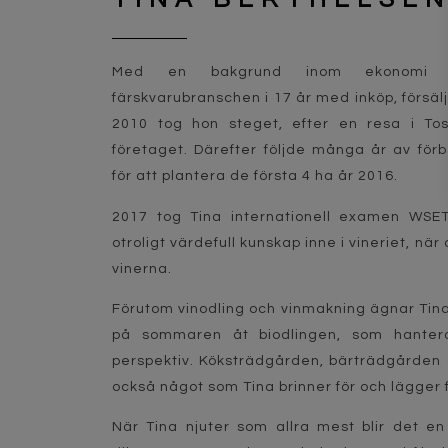
Med en bakgrund inom ekonomi 
färskvarubranschen i 17 år med inköp, försäl
2010 tog hon steget, efter en resa i T
företaget. Därefter följde många år av för
för att plantera de första 4 ha år 2016.
2017 tog Tina internationell examen WSE
otroligt värdefull kunskap inne i vineriet, nä
vinerna.
Förutom vinodling och vinmakning ägnar Tina 
på sommaren åt biodlingen, som hantera
perspektiv. Köksträdgården, bärträdgården 
också något som Tina brinner för och lägger 
När Tina njuter som allra mest blir det en