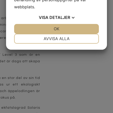
webbplats.
VISA
DETALJER
arbetade Tina i
jning och marknad. År
JA
NEJ
OK
JA
NEJ
oscana och grundade
NÖDVÄNDIG
INSTÄLLNINGAR
AVVISA ALLA
beredelse och studier
JA
NEJ
JA
NEJ
MARKNADSFÖRING
STATISTIK
T Level 3 som är en
r det är dags att skapa
en stor del av sin tid
s ur ett ekologiskt
och äppelodlingen är
fokus på.
 ekfatslagrad Solaris